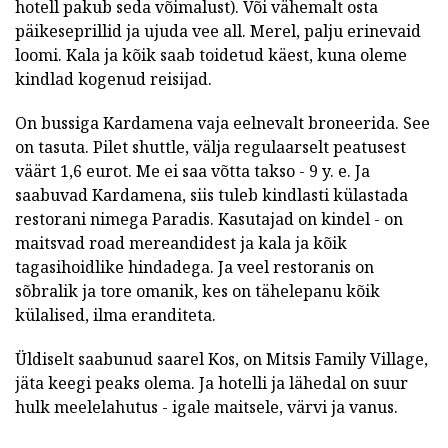
hotell pakub seda võimalust). Või vähemalt osta
päikeseprillid ja ujuda vee all. Merel, palju erinevaid
loomi. Kala ja kõik saab toidetud käest, kuna oleme
kindlad kogenud reisijad.
On bussiga Kardamena vaja eelnevalt broneerida. See
on tasuta. Pilet shuttle, välja regulaarselt peatusest
väärt 1,6 eurot. Me ei saa võtta takso - 9 y. e. Ja
saabuvad Kardamena, siis tuleb kindlasti külastada
restorani nimega Paradis. Kasutajad on kindel - on
maitsvad road mereandidest ja kala ja kõik
tagasihoidlike hindadega. Ja veel restoranis on
sõbralik ja tore omanik, kes on tähelepanu kõik
külalised, ilma eranditeta.
Üldiselt saabunud saarel Kos, on Mitsis Family Village,
jäta keegi peaks olema. Ja hotelli ja lähedal on suur
hulk meelelahutus - igale maitsele, värvi ja vanus.