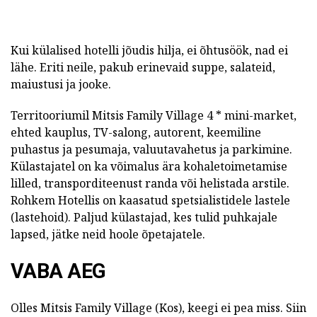
Kui külalised hotelli jõudis hilja, ei õhtusöök, nad ei
lähe. Eriti neile, pakub erinevaid suppe, salateid,
maiustusi ja jooke.
Territooriumil Mitsis Family Village 4 * mini-market,
ehted kauplus, TV-salong, autorent, keemiline
puhastus ja pesumaja, valuutavahetus ja parkimine.
Külastajatel on ka võimalus ära kohaletoimetamise
lilled, transporditeenust randa või helistada arstile.
Rohkem Hotellis on kaasatud spetsialistidele lastele
(lastehoid). Paljud külastajad, kes tulid puhkajale
lapsed, jätke neid hoole õpetajatele.
VABA AEG
Olles Mitsis Family Village (Kos), keegi ei pea miss. Siin