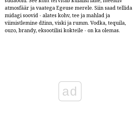
südaööni. See koht tervitab külalisi lahe, meeldiv
atmosfäär ja vaatega Egeuse merele. Siin saad tellida
midagi soovid - alates kohv, tee ja mahlad ja
viimistlemine džinn, viski ja rumm. Vodka, tequila,
ouzo, brandy, eksootilisi kokteile - on ka olemas.
ad