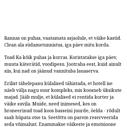
Rannas on puhas, vaatamata asjaolule, et väike kastid.
Clean ala südametunnistus, iga päev mitu korda.
Toad Ka kõik puhas ja korras. Koristatakse iga päev,
muuta käterätid, voodipesu. Jootraha eest, kuid ainult
siis, kui nad on jäänud vannituba lauaserva.
Erilist tähelepanu külalised tähistada, et hotell ise
näeb välja nagu suur kompleks, mis koosneb üksikute
majad. Jääb mulje, et külalised ei rentida korter ja
väike suvila. Muide, need inimesed, kes on
broneerinud toad koos basseini juurde, öelda - rõdult
saab hüpata otse ta. Seetõttu on parem reserveerida
seda võimalust. Enammakse väikeste ja emotsioone