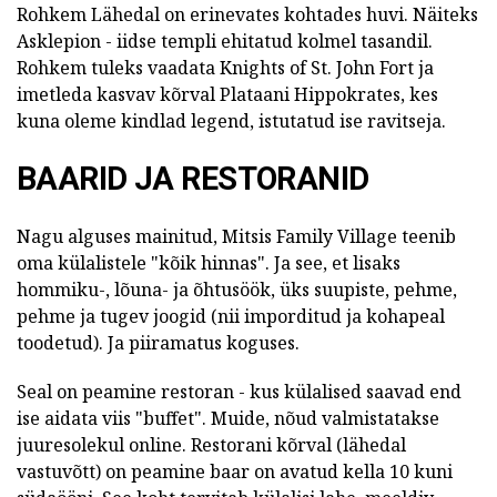
Rohkem Lähedal on erinevates kohtades huvi. Näiteks
Asklepion - iidse templi ehitatud kolmel tasandil.
Rohkem tuleks vaadata Knights of St. John Fort ja
imetleda kasvav kõrval Plataani Hippokrates, kes
kuna oleme kindlad legend, istutatud ise ravitseja.
BAARID JA RESTORANID
Nagu alguses mainitud, Mitsis Family Village teenib
oma külalistele "kõik hinnas". Ja see, et lisaks
hommiku-, lõuna- ja õhtusöök, üks suupiste, pehme,
pehme ja tugev joogid (nii imporditud ja kohapeal
toodetud). Ja piiramatus koguses.
Seal on peamine restoran - kus külalised saavad end
ise aidata viis "buffet". Muide, nõud valmistatakse
juuresolekul online. Restorani kõrval (lähedal
vastuvõtt) on peamine baar on avatud kella 10 kuni