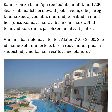
Rannas on ka baar. Aga see töötab ainult kuni 17:30.
Seal saab maitsta erinevaid jooke, veini, õlle ja isegi
kuuma koera, võileibu, muffinid, sõõrikud ja muid
hõrgutisi. Kolmas baar asub basseini ääres. Nad
teenivad kõik sama, ja rohkem maitsvat jäätist.
Viimane baar olemas - teater. Alates 21:00-23:00. See -
ideaalne koht inimestele, kes ei soovi ainult juua ja
suupisteid, vaid ka näha esitlus meelelahutust.