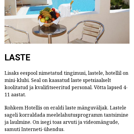
LASTE
Lisaks eespool nimetatud tingimusi, lastele, hotellil on
mini-klubi. Seal on kaasatud laste spetsiaalselt
koolitatud ja kvalifitseeritud personal. Võtta lapsed 4-
11 aastat.
Rohkem Hotellis on eraldi laste mänguväljak. Lastele
sageli korraldada meelelahutusprogramm tantsimine
ja laulmine. On isegi toas arvuti ja videomängude,
samuti Interneti-ühendus.