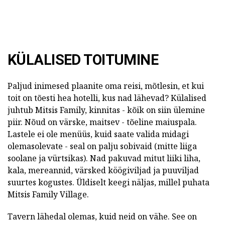
KÜLALISED TOITUMINE
Paljud inimesed plaanite oma reisi, mõtlesin, et kui
toit on tõesti hea hotelli, kus nad lähevad? Külalised
juhtub Mitsis Family, kinnitas - kõik on siin ülemine
piir. Nõud on värske, maitsev - tõeline maiuspala.
Lastele ei ole menüüs, kuid saate valida midagi
olemasolevate - seal on palju sobivaid (mitte liiga
soolane ja vürtsikas). Nad pakuvad mitut liiki liha,
kala, mereannid, värsked köögiviljad ja puuviljad
suurtes kogustes. Üldiselt keegi näljas, millel puhata
Mitsis Family Village.
Tavern lähedal olemas, kuid neid on vähe. See on