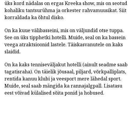
üks kord nädalas on ergas Kreeka show, mis on seotud
kohaliku tantsurühma ja orkester rahvamuusikat. Siit
korraldada ka õhtul disko.
On ka kuue välibasseini, mis on väljundid otse tuppa.
See on üks tipphetki hotelli. Muide, seal on ka bassein
veega atraktsioonid lastele. Täiskasvanutele on kaks
slaidid.
On ka kaks tenniseväljakut hotelli (ainult seadme saab
tagatisraha). On täielik jõusaal, piljard, võrkpalliplats,
rentida kanuu klubi ja veesport mere lähedal sport.
Muide, seal saab mängida ka rannajalgpall. Lisatasu
eest võivad külalised sõita ponid ja hobused.