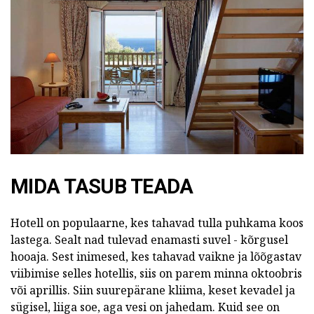
MIDA TASUB TEADA
Hotell on populaarne, kes tahavad tulla puhkama koos
lastega. Sealt nad tulevad enamasti suvel - kõrgusel
hooaja. Sest inimesed, kes tahavad vaikne ja lõõgastav
viibimise selles hotellis, siis on parem minna oktoobris
või aprillis. Siin suurepärane kliima, keset kevadel ja
sügisel, liiga soe, aga vesi on jahedam. Kuid see on