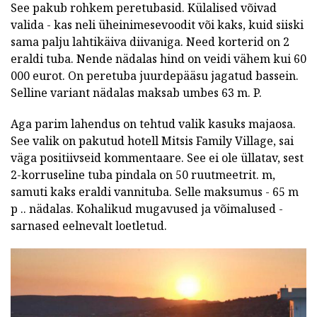
See pakub rohkem peretubasid. Külalised võivad
valida - kas neli üheinimesevoodit või kaks, kuid siiski
sama palju lahtikäiva diivaniga. Need korterid on 2
eraldi tuba. Nende nädalas hind on veidi vähem kui 60
000 eurot. On peretuba juurdepääsu jagatud bassein.
Selline variant nädalas maksab umbes 63 m. P.
Aga parim lahendus on tehtud valik kasuks majaosa.
See valik on pakutud hotell Mitsis Family Village, sai
väga positiivseid kommentaare. See ei ole üllatav, sest
2-korruseline tuba pindala on 50 ruutmeetrit. m,
samuti kaks eraldi vannituba. Selle maksumus - 65 m
p .. nädalas. Kohalikud mugavused ja võimalused -
sarnased eelnevalt loetletud.