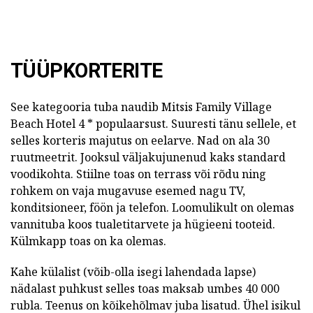
TÜÜPKORTERITE
See kategooria tuba naudib Mitsis Family Village
Beach Hotel 4 * populaarsust. Suuresti tänu sellele, et
selles korteris majutus on eelarve. Nad on ala 30
ruutmeetrit. Jooksul väljakujunenud kaks standard
voodikohta. Stiilne toas on terrass või rõdu ning
rohkem on vaja mugavuse esemed nagu TV,
konditsioneer, föön ja telefon. Loomulikult on olemas
vannituba koos tualetitarvete ja hügieeni tooteid.
Külmkapp toas on ka olemas.
Kahe külalist (võib-olla isegi lahendada lapse)
nädalast puhkust selles toas maksab umbes 40 000
rubla. Teenus on kõikehõlmav juba lisatud. Ühel isikul