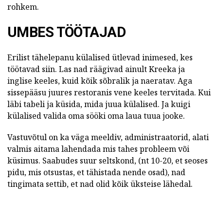
rohkem.
UMBES TÖÖTAJAD
Erilist tähelepanu külalised ütlevad inimesed, kes
töötavad siin. Las nad räägivad ainult Kreeka ja
inglise keeles, kuid kõik sõbralik ja naeratav. Aga
sissepääsu juures restoranis vene keeles tervitada. Kui
läbi tabeli ja küsida, mida juua külalised. Ja kuigi
külalised valida oma sööki oma laua tuua jooke.
Vastuvõtul on ka väga meeldiv, administraatorid, alati
valmis aitama lahendada mis tahes probleem või
küsimus. Saabudes suur seltskond, (nt 10-20, et seoses
pidu, mis otsustas, et tähistada nende osad), nad
tingimata settib, et nad olid kõik üksteise lähedal.