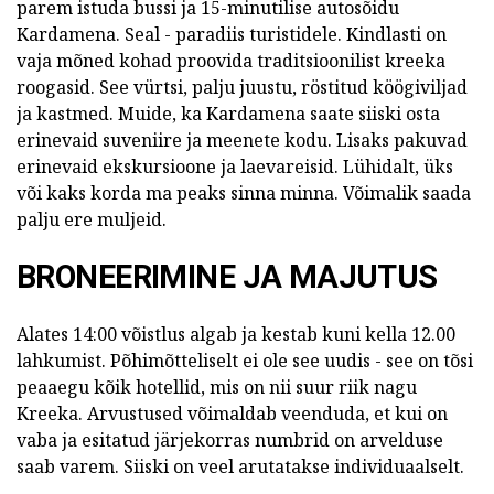
parem istuda bussi ja 15-minutilise autosõidu
Kardamena. Seal - paradiis turistidele. Kindlasti on
vaja mõned kohad proovida traditsioonilist kreeka
roogasid. See vürtsi, palju juustu, röstitud köögiviljad
ja kastmed. Muide, ka Kardamena saate siiski osta
erinevaid suveniire ja meenete kodu. Lisaks pakuvad
erinevaid ekskursioone ja laevareisid. Lühidalt, üks
või kaks korda ma peaks sinna minna. Võimalik saada
palju ere muljeid.
BRONEERIMINE JA MAJUTUS
Alates 14:00 võistlus algab ja kestab kuni kella 12.00
lahkumist. Põhimõtteliselt ei ole see uudis - see on tõsi
peaaegu kõik hotellid, mis on nii suur riik nagu
Kreeka. Arvustused võimaldab veenduda, et kui on
vaba ja esitatud järjekorras numbrid on arvelduse
saab varem. Siiski on veel arutatakse individuaalselt.