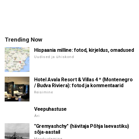
Trending Now
Hispaania milline: fotod, kirjeldus, omadused
Uudised ja ühiskond
Hotel Avala Resort & Villas 4 * (Montenegro
/ Budva Riviera): fotod ja kommentaarid
Reisimine
Veepuhastuse
Äri
"Gremyashchy" (hävitaja Põhja laevastiku)
sõja-aastail
Moodustamine