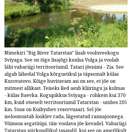
Nimekiri "Big River Tatarstan" lisab vooluveekogu
Sviyaga. See on õige lisajõgi kuulsa Volga ja voolab
läbi vabariigi territooriumil. Tatari jõenimi - Zia. See
algab lähedal Volga kõrgustikul ja täpsemalt külas
Kuzovatovo. Kõige huvitavam asi on see, et jõe on
mitmest allikast. Teiseks Red asub kliiringu ja kolmas
- külas Baevka. Kogupikkus Sviyaga - rohkem kui 370
km, kuid otseselt territooriumil Tatarstan - umbes 205
km. Suus on Kuibyshev reservuaari. Sel jõe
iseloomustab looklev rada, liigestatud rannajoonega.
Võimsus segatüüpi. täis-voolava jõe kevadel. Vabariigi
Tatarstan piirkondlikul tasandil, kui see on ametlikult