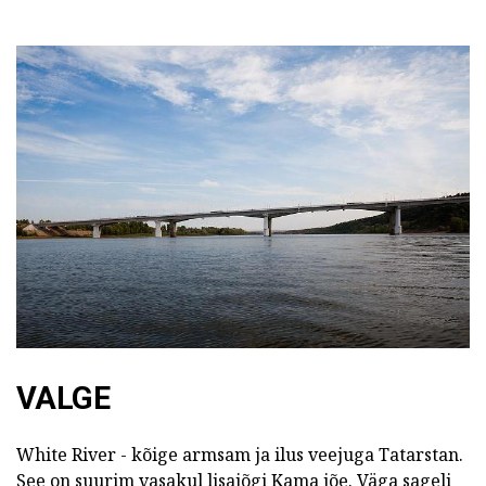
VALGE
White River - kõige armsam ja ilus veejuga Tatarstan.
See on suurim vasakul lisajõgi Kama jõe. Väga sageli