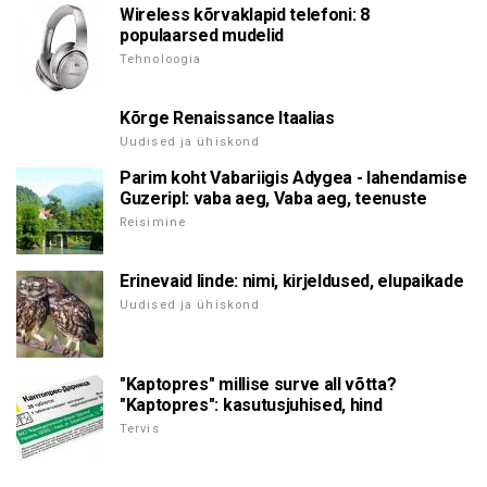
Wireless kõrvaklapid telefoni: 8
populaarsed mudelid
Tehnoloogia
Kõrge Renaissance Itaalias
Uudised ja ühiskond
Parim koht Vabariigis Adygea - lahendamise
Guzeripl: vaba aeg, Vaba aeg, teenuste
Reisimine
Erinevaid linde: nimi, kirjeldused, elupaikade
Uudised ja ühiskond
"Kaptopres" millise surve all võtta?
"Kaptopres": kasutusjuhised, hind
Tervis