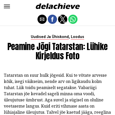
,
Uudised Ja Ühiskond
Loodus
Peamine Jõgi Tatarstan: Lühike
Kirjeldus Foto
Tatarstan on suur hulk jõgesid. Kui te võtate arvesse
kõik, isegi väikseim, nende arv on ligikaudu kolm
tuhat. Liik toidu peamiselt segatakse. Vabariigi
Tatarstan jõe kevadel sageli minna oma voodi,
üleujutuse ümbrust. Aga suvel ja sügisel on oluline
veetaseme langus. Kuid eriti vihmase aasta on
lühiajaline üleujutus. Talvel jõe kaetud jääga, reeglina