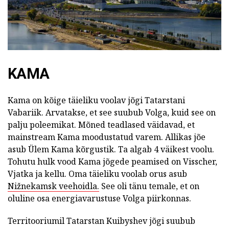
KAMA
Kama on kõige täieliku voolav jõgi Tatarstani
Vabariik. Arvatakse, et see suubub Volga, kuid see on
palju poleemikat. Mõned teadlased väidavad, et
mainstream Kama moodustatud varem. Allikas jõe
asub Ülem Kama kõrgustik. Ta algab 4 väikest voolu.
Tohutu hulk vood Kama jõgede peamised on Visscher,
Vjatka ja kellu. Oma täieliku voolab orus asub
Nižnekamsk veehoidla.
See oli tänu temale, et on
oluline osa energiavarustuse Volga piirkonnas.
Territooriumil Tatarstan Kuibyshev jõgi suubub