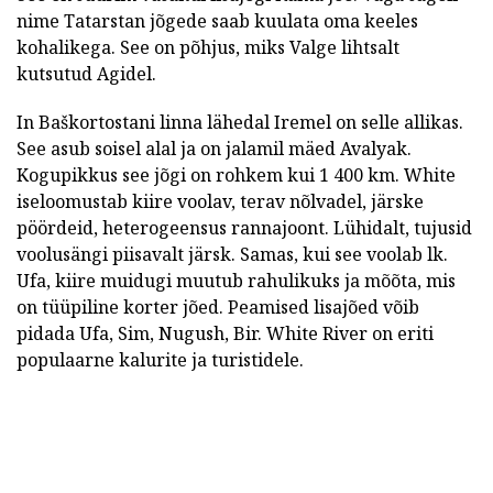
nime Tatarstan jõgede saab kuulata oma keeles
kohalikega. See on põhjus, miks Valge lihtsalt
kutsutud Agidel.
In Baškortostani linna lähedal Iremel on selle allikas.
See asub soisel alal ja on jalamil mäed Avalyak.
Kogupikkus see jõgi on rohkem kui 1 400 km. White
iseloomustab kiire voolav, terav nõlvadel, järske
pöördeid, heterogeensus rannajoont. Lühidalt, tujusid
voolusängi piisavalt järsk. Samas, kui see voolab lk.
Ufa, kiire muidugi muutub rahulikuks ja mõõta, mis
on tüüpiline korter jõed. Peamised lisajõed võib
pidada Ufa, Sim, Nugush, Bir. White River on eriti
populaarne kalurite ja turistidele.