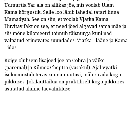
Udmurtia Yar ala on allikas jõe, mis voolab Ülem
Kama kõrgustik. Selle loo läbib lähedal tatari linna
Mamadysh. See on siin, et voolab Vjatka Kama.
Huvitav fakt on see, et need jõed algavad sama mäe ja
siis mõne kilomeetri toimub täisnurga kuni nad
valtsitud erinevates suundades: Vjatka - lääne ja Kama
- idas.
Kõige olulisem lisajõed jõe on Cobra ja väike
(paremal) ja Kilmez Cheptsa (vasakul). Ajal Vyatki
iseloomustab terav suunamuutusi, mähis rada kogu
pikkuses. Jokilauttailua on praktiliselt kogu pikkuses
asutatud alaline laevaliikluse.