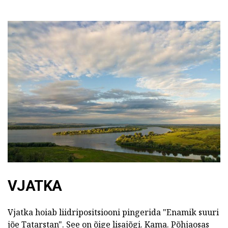
VJATKA
Vjatka hoiab liidripositsiooni pingerida "Enamik suuri
jõe Tatarstan". See on õige lisajõgi. Kama. Põhjaosas