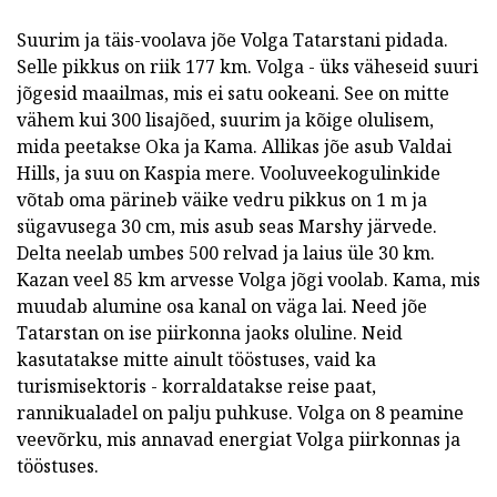
Suurim ja täis-voolava jõe Volga Tatarstani pidada.
Selle pikkus on riik 177 km. Volga - üks väheseid suuri
jõgesid maailmas, mis ei satu ookeani. See on mitte
vähem kui 300 lisajõed, suurim ja kõige olulisem,
mida peetakse Oka ja Kama. Allikas jõe asub Valdai
Hills, ja suu on Kaspia mere. Vooluveekogulinkide
võtab oma pärineb väike vedru pikkus on 1 m ja
sügavusega 30 cm, mis asub seas Marshy järvede.
Delta neelab umbes 500 relvad ja laius üle 30 km.
Kazan veel 85 km arvesse Volga jõgi voolab. Kama, mis
muudab alumine osa kanal on väga lai. Need jõe
Tatarstan on ise piirkonna jaoks oluline. Neid
kasutatakse mitte ainult tööstuses, vaid ka
turismisektoris - korraldatakse reise paat,
rannikualadel on palju puhkuse. Volga on 8 peamine
veevõrku, mis annavad energiat Volga piirkonnas ja
tööstuses.