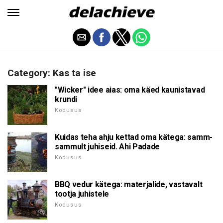
Category: Kas ta ise
"Wicker" idee aias: oma käed kaunistavad
krundi
Kodusus
Kuidas teha ahju kettad oma kätega: samm-
sammult juhiseid. Ahi Padade
Kodusus
BBQ vedur kätega: materjalide, vastavalt
tootja juhistele
Kodusus