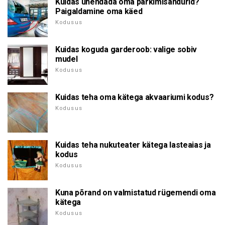
Kuidas ühendada oma parkimisandurid?
Paigaldamine oma käed
Kodusus
Kuidas koguda garderoob: valige sobiv
mudel
Kodusus
Kuidas teha oma kätega akvaariumi kodus?
Kodusus
Kuidas teha nukuteater kätega lasteaias ja
kodus
Kodusus
Kuna põrand on valmistatud rügemendi oma
kätega
Kodusus