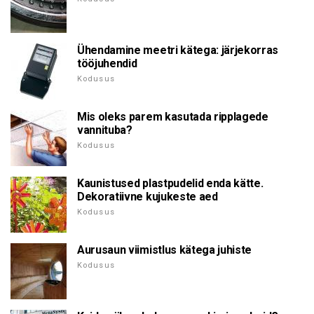
Ühendamine meetri kätega: järjekorras
tööjuhendid
Kodusus
Mis oleks parem kasutada ripplagede
vannituba?
Kodusus
Kaunistused plastpudelid enda kätte.
Dekoratiivne kujukeste aed
Kodusus
Aurusaun viimistlus kätega juhiste
Kodusus