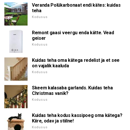
Veranda Polükarbonaat endi kätes: kuidas
teha
Kodusus
Remont gaasi veergu enda kätte. Vead
geiser
Kodusus
Kuidas teha oma kätega redelist ja et see
on vajalik kaaluda
Kodusus
Skeem kalasaba garlands. Kuidas teha
Christmas vanik?
Kodusus
Kuidas teha kodus kassipoeg oma kätega?
Kiire, odav ja stiilne!
Kodusus