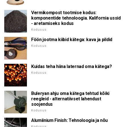
Vermikompost tootmise kodus:
komponentide tehnoloogia. Kalifornia ussid
- aretamiseks kodus
Kodusus
Föön jootma kiibid kätega: kava ja pildid
Kodusus
Kuidas teha hiina laternad oma kätega?
Kodusus
Buleryan ahju oma kätega tehtud kõiki
reegleid - alternatiivset lahendust
soojendus
Kodusus
Alumiinium Finish: Tehnoloogia ja nõu
Kodusus